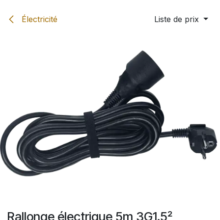
Se rendre au contenu
Électricité
Liste de prix
Rallonge électrique 5m 3G1.5²